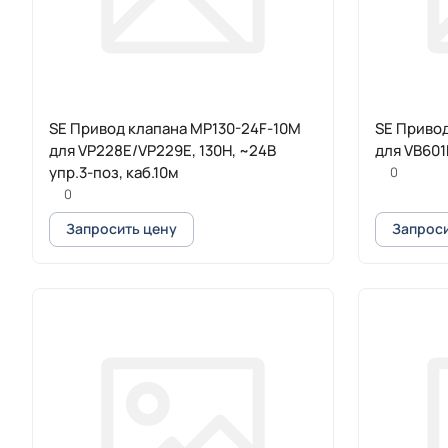
SE Привод клапана MP130-24F-10M
SE Привод
для VP228E/VP229E, 130Н, ~24В
для VB601
упр.3-поз, каб.10м
0
0
Запросить цену
Запроси