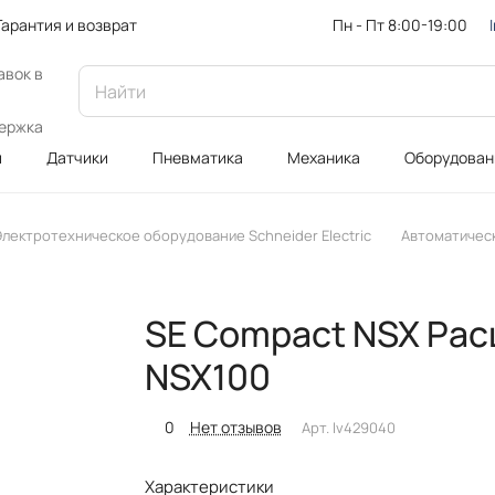
Пн - Пт 8:00-19:00
Гарантия и возврат
авок в
ержка
и
Датчики
Пневматика
Механика
Оборудован
лектротехническое оборудование Schneider Electric
Автоматичес
SE Compact NSX Рас
NSX100
0
Нет отзывов
Арт.
lv429040
Характеристики