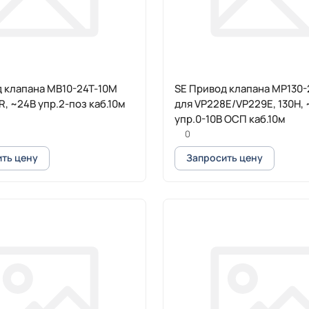
 клапана MB10-24T-10M
SE Привод клапана MP130
R, ~24В упр.2-поз каб.10м
для VP228E/VP229E, 130Н,
упр.0-10В ОСП каб.10м
0
ть цену
Запросить цену