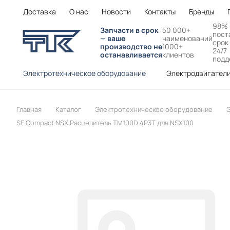
Доставка
О нас
Новости
Контакты
Бренды
98%
Запчасти в срок
50 000+
пост
— ваше
наименований
срок
производство не
1000+
24/7
останавливается
клиентов
подд
Электротехническое оборудование
Электродвигател
Главная
Каталог
Электротехническое оборудование
Э
SE Compact NSX Расцепитель TM100D 4P3T для NSX100