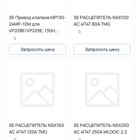
SE Привод клапана MP130-
SE РАСЦЕПИТЕЛЬ NSX100
24MP-10M для
AC 4П4Т 80A TMG
VP228E/VP229E, 130Н,
0
~24В упр.0-10В ОСП
0
каб.10м
Запросить цену
Запросить цену
SE РАСЦЕПИТЕЛЬ NSX160
SE РАСЦЕПИТЕЛЬ NSX250
AC 4П4Т 125A TMG
AC 4П4Т 250A MLOGIC 2.2
0
0