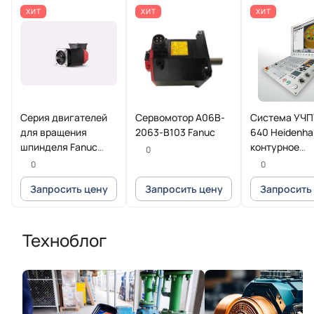
ХИТ
ХИТ
ХИТ
Серия двигателей
Сервомотор A06B-
Система УЧП
для вращения
2063-B103 Fanuc
640 Heidenha
шпинделя Fanuc
контурное
0
Beta iI
управление 
0
0
фрезерных и
Запросить цену
Запросить цену
Запросить
фрезерно-то
станков
Техноблог