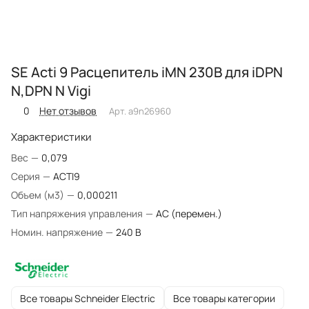
SE Acti 9 Расцепитель iMN 230В для iDPN
N,DPN N Vigi
0
Нет отзывов
Арт.
a9n26960
Характеристики
Вес
—
0,079
Серия
—
ACTI9
Объем (м3)
—
0,000211
Тип напряжения управления
—
AC (перемен.)
Номин. напряжение
—
240 В
Все товары Schneider Electric
Все товары категории