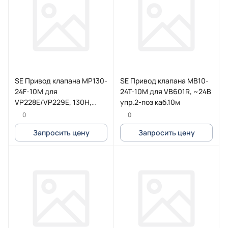
SE Привод клапана MP130-
SE Привод клапана MB10-
24F-10M для
24T-10M для VB601R, ~24В
VP228E/VP229E, 130Н,
упр.2-поз каб.10м
~24В упр.3-поз, каб.10м
0
0
Запросить цену
Запросить цену