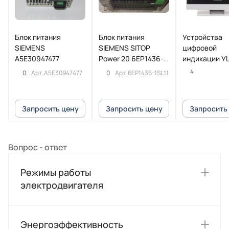
Блок питания
Блок питания
Устройства
SIEMENS
SIEMENS SITOP
цифровой
A5E30947477
Power 20 6EP1436-
индикации У
1SL11
POSITIP 8016
4
0
0
Арт.
A5E30947477
Арт.
6EP1436-1SL11
Heidenhain
Запросить цену
Запросить цену
Запросить
Вопрос - ответ
Режимы работы
электродвигателя
Энергоэффективность