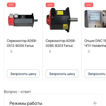
ХИТ
ХИТ
ХИТ
Сервомотор A06B-
Сервомотор A06B-
Опция DNC 18
0512-B006 Fanuc
0085-B203 Fanuc
ЧПУ Heidenha
0
0
0
Запросить цену
Запросить цену
Запросить
Вопрос - ответ
Режимы работы