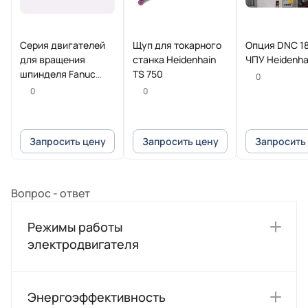
Серия двигателей
Щуп для токарного
Опция DNC 18
для вращения
станка Heidenhain
ЧПУ Heidenha
шпинделя Fanuc
TS 750
0
Beta iI
0
0
Запросить цену
Запросить цену
Запросить
Вопрос - ответ
Режимы работы
электродвигателя
Энергоэффективность