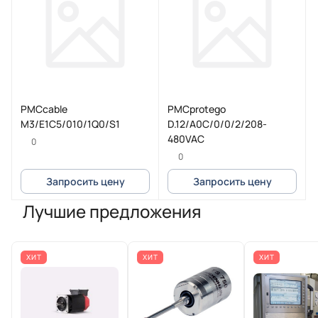
PMCcable
PMCprotego
M3/E1C5/010/1Q0/S1
D.12/A0C/0/0/2/208-
480VAC
0
0
Запросить цену
Запросить цену
Лучшие предложения
ХИТ
ХИТ
ХИТ