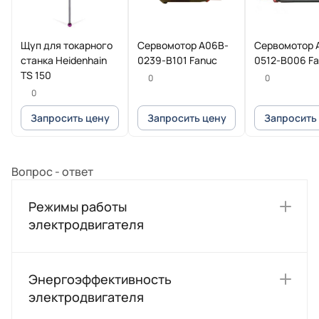
Щуп для токарного
Сервомотор A06B-
Сервомотор 
станка Heidenhain
0239-B101 Fanuc
0512-B006 F
TS 150
0
0
0
Запросить цену
Запросить цену
Запросить
Вопрос - ответ
Режимы работы
электродвигателя
Энергоэффективность
электродвигателя