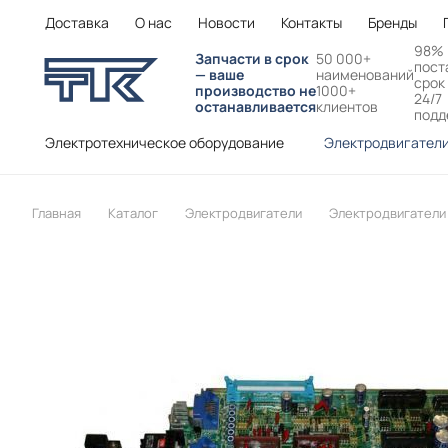
Доставка
О нас
Новости
Контакты
Бренды
98%
Запчасти в срок
50 000+
пост
— ваше
наименований
срок
производство не
1000+
24/7
останавливается
клиентов
подд
Электротехническое оборудование
Электродвигател
Главная
Каталог
Электродвигатели
Электродвигатели