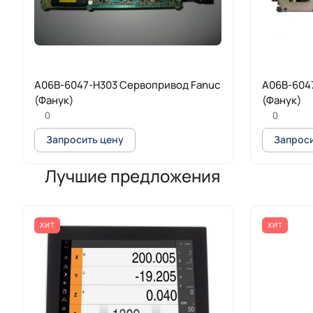
A06B-6047-H303 Сервопривод Fanuc
A06B-604
(Фанук)
(Фанук)
0
0
Запросить цену
Запроси
Лучшие предложения
ХИТ
ХИТ