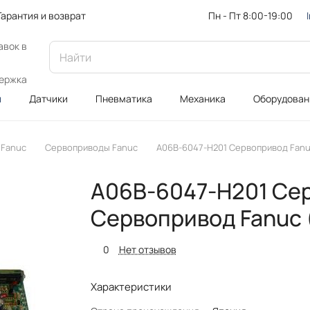
Пн - Пт 8:00-19:00
Гарантия и возврат
авок в
ержка
и
Датчики
Пневматика
Механика
Оборудован
 Fanuc
Сервоприводы Fanuc
A06B-6047-H201 Сервопривод Fanu
A06B-6047-H201 Сер
Сервопривод Fanuc 
0
Нет отзывов
Характеристики