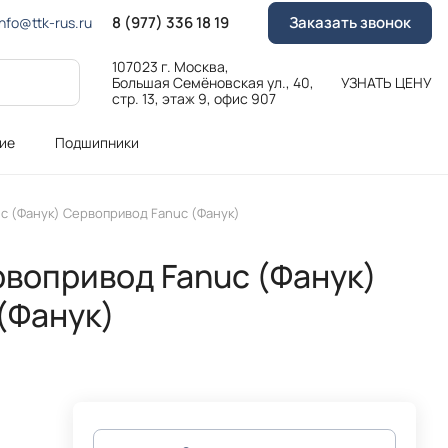
8 (977) 336 18 19
Заказать звонок
Info@ttk-rus.ru
107023 г. Москва,
Большая Семёновская ул., 40,
УЗНАТЬ ЦЕНУ
стр. 13, этаж 9, офис 907
ие
Подшипники
c (Фанук) Сервопривод Fanuc (Фанук)
вопривод Fanuc (Фанук)
(Фанук)