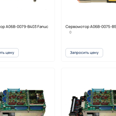
ор A06B-0079-B403 Fanuc
Cервомотор A06B-0075-B5
0
ть цену
Запросить цену