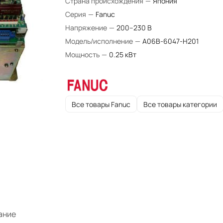
Страна происхождения
—
Япония
Серия
—
Fanuc
Напряжение
—
200–230 В
Модель/исполнение
—
A06B-6047-H201
Мощность
—
0.25 кВт
Все товары Fanuc
Все товары категории
ание