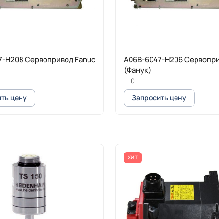
7-H208 Сервопривод Fanuc
A06B-6047-H206 Сервопри
(Фанук)
0
ть цену
Запросить цену
ХИТ