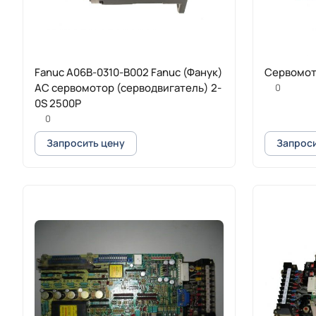
Fanuc A06B-0310-B002 Fanuc (Фанук)
Cервомот
AC сервомотор (серводвигатель) 2-
0
0S 2500P
0
Запросить цену
Запроси