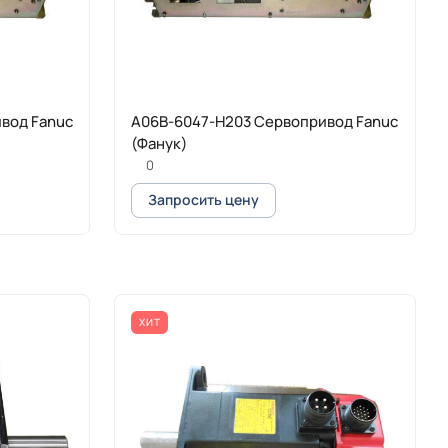
вод Fanuc
A06B-6047-H203 Сервопривод Fanuc
(Фанук)
0
Запросить цену
ХИТ