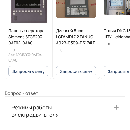
Панель оператора
Дисплей Блок
Опция DNC 18
Siemens 6FC5203-
LCD\MDi 7,2 FANUC
ЧПУ Heidenha
0AF04-0AA0
A02B-0309-D517#T
0
SINUMERIK
0
0
Арт.
6FC5203-0AF04-
0AA0
Запросить цену
Запросить цену
Запросить
Вопрос - ответ
Режимы работы
электродвигателя