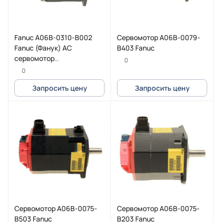
Fanuc A06B-0310-B002
Cервомотор A06B-0079-
Fanuc (Фанук) AC
B403 Fanuc
сервомотор
0
(серводвигатель) 2-0S
0
2500P
Запросить цену
Запросить цену
Cервомотор A06B-0075-
Cервомотор A06B-0075-
B503 Fanuc
B203 Fanuc