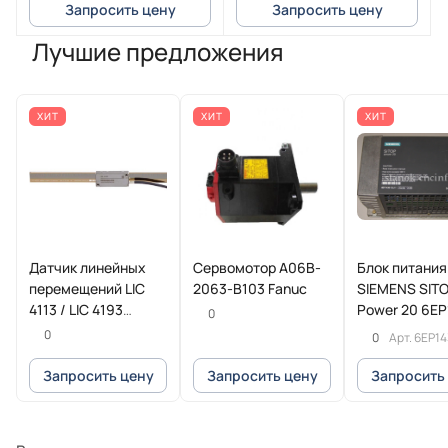
Запросить цену
Запросить цену
Лучшие предложения
ХИТ
ХИТ
ХИТ
Датчик линейных
Сервомотор A06B-
Блок питания
перемещений LIC
2063-B103 Fanuc
SIEMENS SIT
4113 / LIC 4193
Power 20 6EP
0
HEIDENHAIN
1SL11
0
0
Арт.
6EP14
Запросить цену
Запросить цену
Запросить