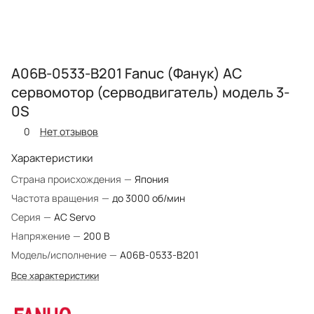
A06B-0533-B201 Fanuc (Фанук) AC
сервомотор (серводвигатель) модель 3-
0S
0
Нет отзывов
Характеристики
Страна происхождения
—
Япония
Частота вращения
—
до 3000 об/мин
Серия
—
AC Servo
Напряжение
—
200 В
Модель/исполнение
—
A06B-0533-B201
Все характеристики