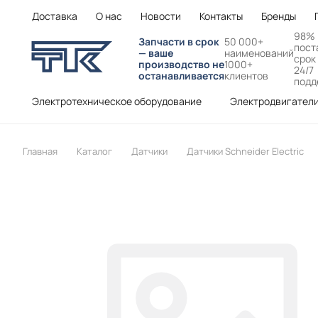
Доставка
О нас
Новости
Контакты
Бренды
98%
Запчасти в срок
50 000+
пост
— ваше
наименований
срок
производство не
1000+
24/7
останавливается
клиентов
подд
Электротехническое оборудование
Электродвигател
Главная
Каталог
Датчики
Датчики Schneider Electric