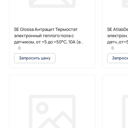
SE Glossa Антрацит Термостат
SE AtlasD
электронный теплого пола с
электрон.
датчиком, от +5 до +50°C, 10A (в
датч.,от+
сборе)
0
0
Запросить цену
Запроси