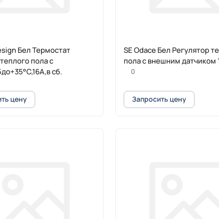
esign Бел Термостат
SE Odace Бел Регулятор т
теплого пола с
пола с внешним датчиком 
5до+35°C,16A,в сб.
0
ть цену
Запросить цену