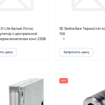
 D-Life Белый Лотос
SE Sedna Беж Термостат 
улятор с центральной
10А
 переключателем конт.230В
0
ть цену
Запросить цену
ХИТ