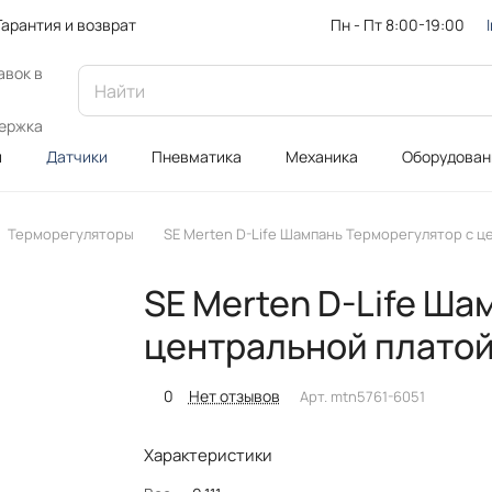
Пн - Пт 8:00-19:00
Гарантия и возврат
авок в
ержка
и
Датчики
Пневматика
Механика
Оборудован
Терморегуляторы
SE Merten D-Life Шампань Терморегулятор с ц
SE Merten D-Life Ша
центральной платой
0
Нет отзывов
Арт.
mtn5761-6051
Характеристики