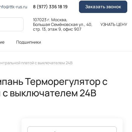
8 (977) 336 18 19
Заказать звонок
Info@ttk-rus.ru
107023 г. Москва,
Большая Семёновская ул., 40,
УЗНАТЬ ЦЕНУ
стр. 13, этаж 9, офис 907
ие
Подшипники
ентральной платой с выключателем 24В
мпань Терморегулятор с
 с выключателем 24В