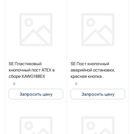
SE Пластиковый
SE Пост кнопочный
кнопочный пост ATEX в
аварийной остановки,
сборе XAWG188EX
красная кнопка
XALFKT64421
0
0
Запросить цену
Запросить цену