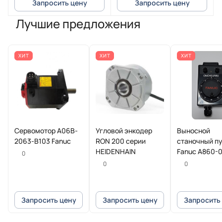
Запросить цену
Запросить цену
Лучшие предложения
ХИТ
ХИТ
ХИТ
Сервомотор A06B-
Угловой энкодер
Выносной
2063-B103 Fanuc
RON 200 серии
станочный п
HEIDENHAIN
Fanuc A860-
0
T013
0
0
Запросить цену
Запросить цену
Запросить