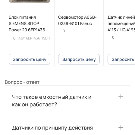
Блок питания
Сервомотор A06B-
Датчик лине
SIEMENS SITOP
0239-B101 Fanuc
перемещений
Power 20 6EP1436-
4113 / LIC 419
0
1SL11
HEIDENHAIN
0
0
Арт.
6EP1436-1SL11
Запросить цену
Запросить цену
Запросить
Вопрос - ответ
Что такое емкостный датчик и
как он работает?
Датчики по принципу действия