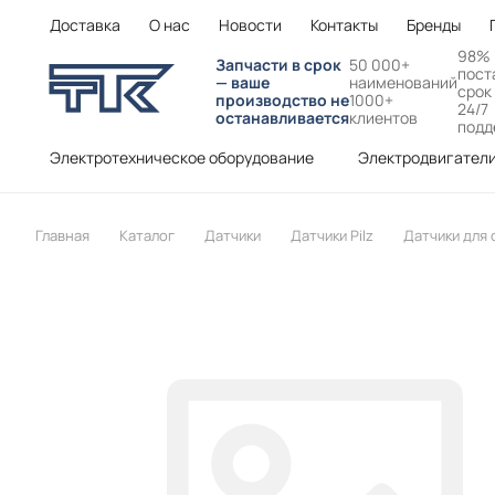
Доставка
О нас
Новости
Контакты
Бренды
98%
Запчасти в срок
50 000+
пост
— ваше
наименований
срок
производство не
1000+
24/7
останавливается
клиентов
подд
Электротехническое оборудование
Электродвигател
Главная
Каталог
Датчики
Датчики Pilz
Датчики для