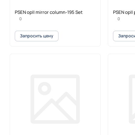
PSEN opII mirror column-195 Set
PSEN opII
0
0
Запросить цену
Запроси