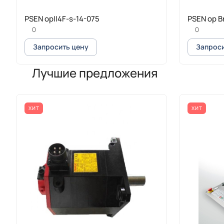
PSEN opII4F-s-14-075
PSEN op Br
0
0
Запросить цену
Запроси
Лучшие предложения
ХИТ
ХИТ