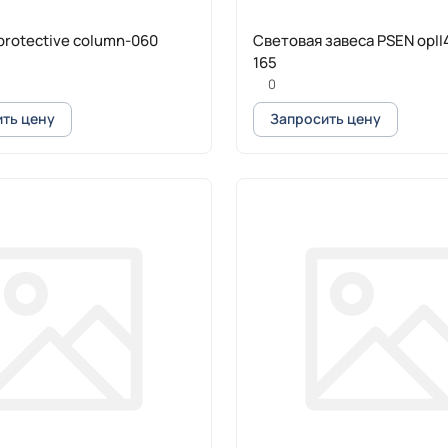
 protective column-060
Световая завеса PSEN opII
165
0
ть цену
Запросить цену