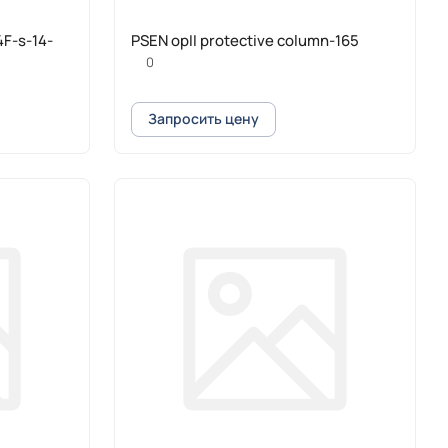
4F-s-14-
PSEN opII protective column-165
0
Запросить цену