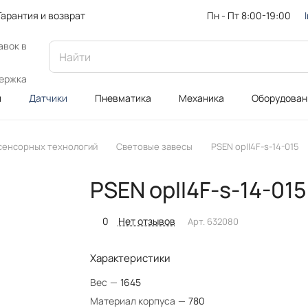
Пн - Пт 8:00-19:00
Гарантия и возврат
авок в
ержка
и
Датчики
Пневматика
Механика
Оборудован
 сенсорных технологий
Световые завесы
PSEN opII4F-s-14-015
PSEN opII4F-s-14-015
0
Нет отзывов
Арт.
632080
Характеристики
Вес
—
1645
Материал корпуса
—
780