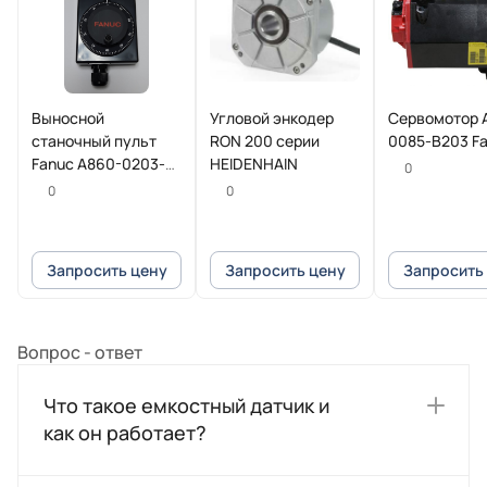
Выносной
Угловой энкодер
Сервомотор 
станочный пульт
RON 200 серии
0085-B203 F
Fanuc A860-0203-
HEIDENHAIN
0
T013
0
0
Запросить цену
Запросить цену
Запросить
Вопрос - ответ
Что такое емкостный датчик и
как он работает?