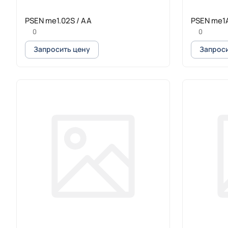
PSEN me1.02S / AA
PSEN me1
0
0
Запросить цену
Запроси