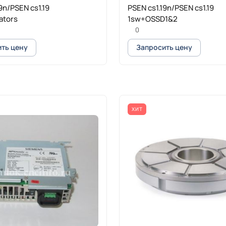
9n/PSEN cs1.19
PSEN cs1.19n/PSEN cs1.19
ators
1sw+OSSD1&2
0
ть цену
Запросить цену
ХИТ