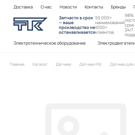
Доставка
О нас
Новости
Контакты
Бренды
98%
Запчасти в срок
50 000+
пост
— ваше
наименований
срок
производство не
1000+
24/7
останавливается
клиентов
подд
Электротехническое оборудование
Электродвигател
Главная
Каталог
Датчики
Датчики Pilz
Датчики для