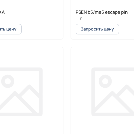
AA
PSEN b5/me5 escape pin
0
ть цену
Запросить цену