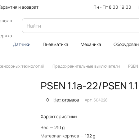
Пн - Пт 8:00-19:00
Гарантия и возврат
авок в
ержка
и
Датчики
Пневматика
Механика
Оборудован
 сенсорных технологий
Предохранительные выключатели
PSEN 
PSEN 1.1a-22/PSEN 1
0
Нет отзывов
Арт.
504228
Характеристики
Вес
—
210 g
Материал корпуса
—
192 g