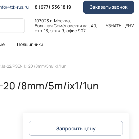
8 (977) 336 18 19
Заказать звонок
Info@ttk-rus.ru
107023 г. Москва,
Большая Семёновская ул., 40,
УЗНАТЬ ЦЕНУ
стр. 13, этаж 9, офис 907
ие
Подшипники
1.1a-22/PSEN 1.1-20 /8mm/5m/ix1/1un
.1-20 /8mm/5m/ix1/1un
Запросить цену