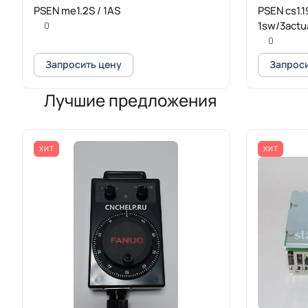
PSEN me1.2S / 1AS
PSEN cs1.1
1sw/3actu
0
0
Запросить цену
Запроси
Лучшие предложения
ХИТ
ХИТ