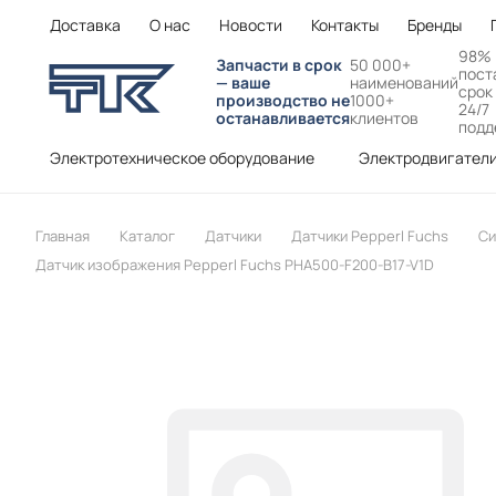
Доставка
О нас
Новости
Контакты
Бренды
98%
Запчасти в срок
50 000+
пост
— ваше
наименований
срок
производство не
1000+
24/7
останавливается
клиентов
подд
Электротехническое оборудование
Электродвигател
Главная
Каталог
Датчики
Датчики Pepperl Fuchs
Си
Датчик изображения Pepperl Fuchs PHA500-F200-B17-V1D