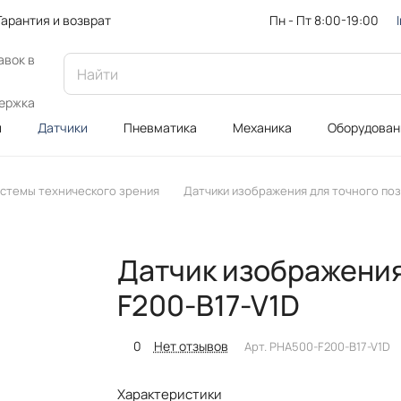
Пн - Пт 8:00-19:00
Гарантия и возврат
авок в
ержка
и
Датчики
Пневматика
Механика
Оборудован
стемы технического зрения
Датчики изображения для точного по
Датчик изображения
F200-B17-V1D
0
Нет отзывов
Арт.
PHA500-F200-B17-V1D
Характеристики