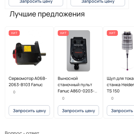
Запросить цену
Запросить цену
Лучшие предложения
ХИТ
ХИТ
ХИТ
Сервомотор A06B-
Выносной
Щуп для ток
2063-B103 Fanuc
станочный пульт
станка Heide
Fanuc A860-0203-
TS 150
0
T013
0
0
Запросить цену
Запросить цену
Запросить
Вопрос - ответ