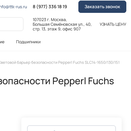
8 (977) 336 18 19
Заказать звонок
Info@ttk-rus.ru
107023 г. Москва,
Большая Семёновская ул., 40,
УЗНАТЬ ЦЕНУ
стр. 13, этаж 9, офис 907
ие
Подшипники
Cветовой барьер безопасности Pepperl Fuchs SLC14-1650/130/151
зопасности Pepperl Fuchs