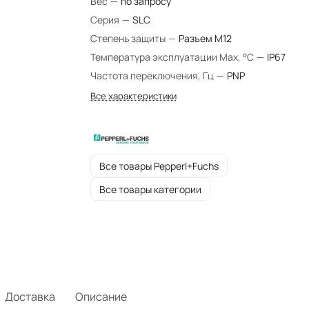
Вес
—
по запросу
Серия
—
SLC
Степень защиты
—
Разъем M12
Температура эксплуатации Max, °C
—
IP67
Частота переключения, Гц
—
PNP
Все характеристики
Все товары Pepperl+Fuchs
Все товары категории
Доставка
Описание