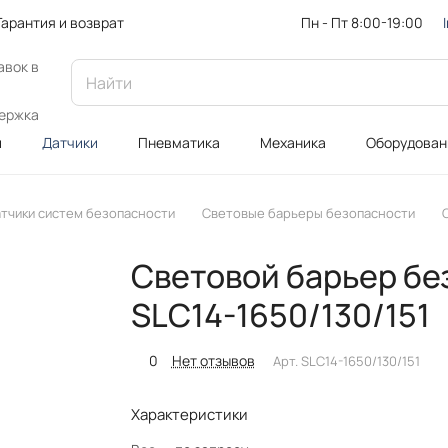
Пн - Пт 8:00-19:00
Гарантия и возврат
авок в
ержка
и
Датчики
Пневматика
Механика
Оборудован
тчики систем безопасности
Световые барьеры безопасности
Cветовой барьер бе
SLC14-1650/130/151
0
Нет отзывов
Арт.
SLC14-1650/130/151
Характеристики