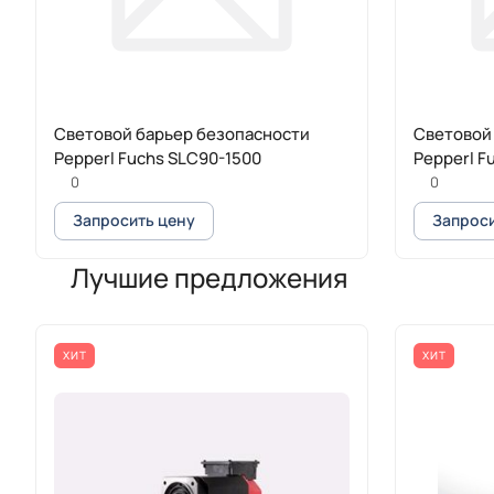
Cветовой барьер безопасности
Cветовой
Pepperl Fuchs SLC90-1500
Pepperl F
0
0
Запросить цену
Запроси
Лучшие предложения
ХИТ
ХИТ