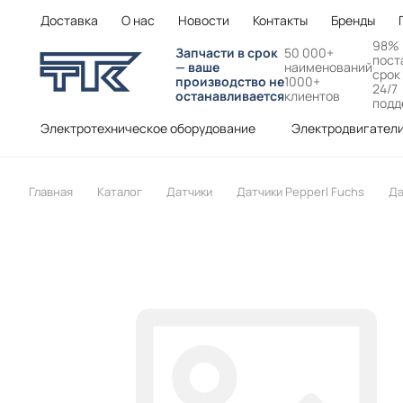
Доставка
О нас
Новости
Контакты
Бренды
98%
Запчасти в срок
50 000+
пост
— ваше
наименований
срок
производство не
1000+
24/7
останавливается
клиентов
подд
Электротехническое оборудование
Электродвигател
Главная
Каталог
Датчики
Датчики Pepperl Fuchs
Да