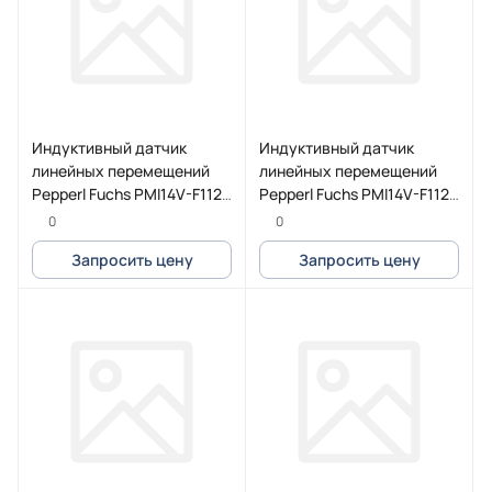
Индуктивный датчик
Индуктивный датчик
линейных перемещений
линейных перемещений
Pepperl Fuchs PMI14V-F112-
Pepperl Fuchs PMI14V-F112-
2EP-IO-V31
U-200MM-V3
0
0
Запросить цену
Запросить цену