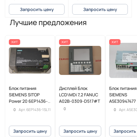
Запросить цену
Запросить цену
Лучшие предложения
ХИТ
ХИТ
ХИТ
Блок питания
Дисплей Блок
Блок питания
SIEMENS SITOP
LCD\MDi 7,2 FANUC
SIEMENS
Power 20 6EP1436-
A02B-0309-D517#T
A5E30947477
1SL11
0
0
0
Арт.
6EP1436-1SL11
Арт.
A5E3
Запросить цену
Запросить цену
Запросить