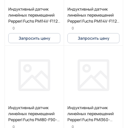
Индуктивный датчик
Индуктивный датчик
линейных перемещений
линейных перемещений
Pepperl Fuchs PMI14V-F112-
Pepperl Fuchs PMI14V-F112-
2EPE2-IO-Y70104219
U-IO-V31
0
0
Запросить цену
Запросить цену
Индуктивный датчик
Индуктивный датчик
линейных перемещений
линейных перемещений
Pepperl Fuchs PMI80-F90-
Pepperl Fuchs PMI360-
3EP-IO-V15
F110-IU-V1
0
0