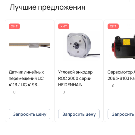
Лучшие предложения
ХИТ
ХИТ
ХИТ
Датчик линейных
Угловой энкодер
Сервомотор 
перемещений LIC
ROC 2000 серии
2063-B103 F
4113 / LIC 4193
HEIDENHAIN
0
HEIDENHAIN
0
0
Запросить цену
Запросить цену
Запросить