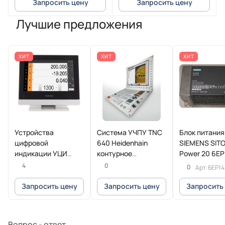
Запросить цену
Запросить цену
Лучшие предложения
ХИТ
ХИТ
ХИТ
Устройства
Система УЧПУ TNC
Блок питания
цифровой
640 Heidenhain
SIEMENS SIT
индикации УЦИ
контурное
Power 20 6EP
POSITIP 8016
управление для
1SL11
4
0
0
Арт.
6EP14
Heidenhain
фрезерных и
фрезерно-токарных
Запросить цену
Запросить цену
Запросить
станков
Вопрос - ответ