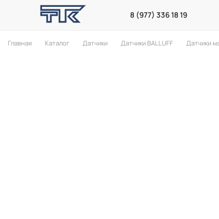
8 (977) 336 18 19
Главная
Каталог
Датчики
Датчики BALLUFF
Датчики м