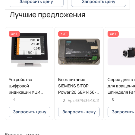
Запросить цену
Запросить цену
Лучшие предложения
ХИТ
ХИТ
ХИТ
Устройства
Блок питания
Серия двига
цифровой
SIEMENS SITOP
для вращени
индикации УЦИ
Power 20 6EP1436-
шпинделя Fa
POSITIP 8016
1SL11
Beta iI
4
0
0
Арт.
6EP1436-1SL11
Heidenhain
Запросить цену
Запросить цену
Запросить
Вопрос - ответ