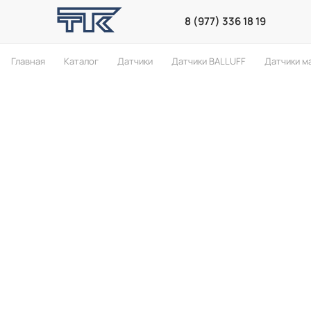
8 (977) 336 18 19
Главная
Каталог
Датчики
Датчики BALLUFF
Датчики м