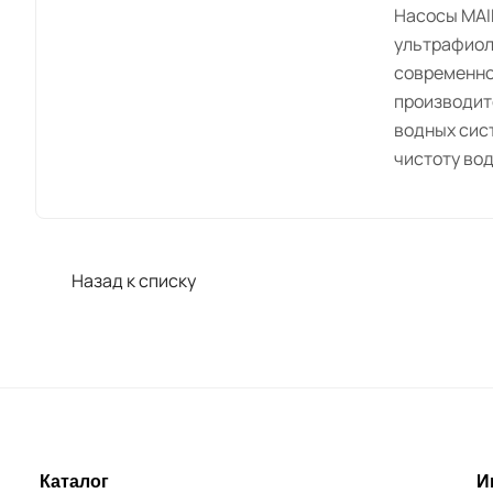
Насосы MAI
ультрафиол
современно
производит
водных сис
чистоту во
Назад к списку
Каталог
И