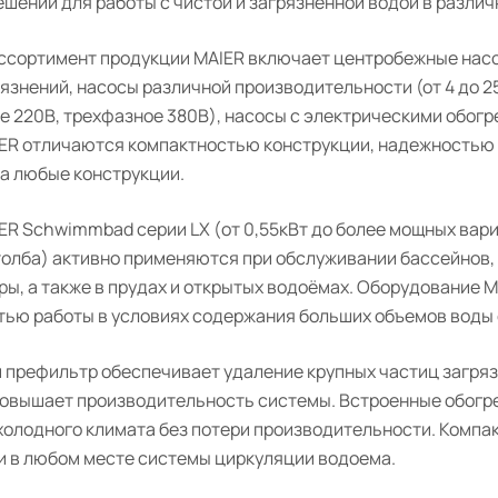
шений для работы с чистой и загрязненной водой в различ
ссортимент продукции MAIER включает центробежные насо
язнений, насосы различной производительности (от 4 до 2
е 220В, трехфазное 380В), насосы с электрическими обогр
ER отличаются компактностью конструкции, надежностью 
на любые конструкции.
R Schwimmbad серии LX (от 0,55кВт до более мощных вариан
толба) активно применяются при обслуживании бассейнов, 
ры, а также в прудах и открытых водоёмах. Оборудование
тью работы в условиях содержания больших объемов воды 
 префильтр обеспечивает удаление крупных частиц загряз
повышает производительность системы. Встроенные обогр
 холодного климата без потери производительности. Комп
и в любом месте системы циркуляции водоема.