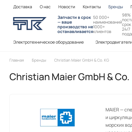
Доставка
О нас
Новости
Контакты
Бренды
98%
Запчасти в срок
50 000+
пост
— ваше
наименований
срок
производство не
1000+
24/7
останавливается
клиентов
подд
Электротехническое оборудование
Электродвигател
Главная
Бренды
Christian Maier GmbH & Co. KG
Christian Maier GmbH & Co.
MAIER — сп
и циркуляци
морских во