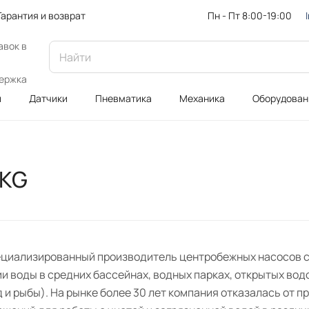
Пн - Пт 8:00-19:00
Гарантия и возврат
авок в
ержка
и
Датчики
Пневматика
Механика
Оборудован
 KG
ециализированный производитель центробежных насосов 
и воды в средних бассейнах, водных парках, открытых во
д и рыбы). На рынке более 30 лет компания отказалась от