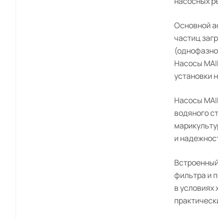
насосных ре
Основной а
частиц загр
(однофазно
Насосы MAI
установки 
Насосы MAIE
водяного с
марикульту
и надежнос
Встроенный
фильтра и 
в условиях
практическ