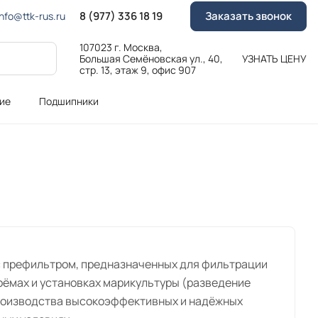
8 (977) 336 18 19
Заказать звонок
Info@ttk-rus.ru
107023 г. Москва,
Большая Семёновская ул., 40,
УЗНАТЬ ЦЕНУ
стр. 13, этаж 9, офис 907
ие
Подшипники
с префильтром, предназначенных для фильтрации
доёмах и установках марикультуры (разведение
 производства высокоэффективных и надёжных