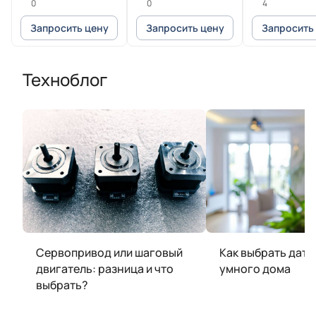
HEIDENHAIN
H202#A
POSITIP 8016
0
0
4
Heidenhain
Запросить цену
Запросить цену
Запросить
Техноблог
Сервопривод или шаговый
Как выбрать датч
двигатель: разница и что
умного дома
выбрать?