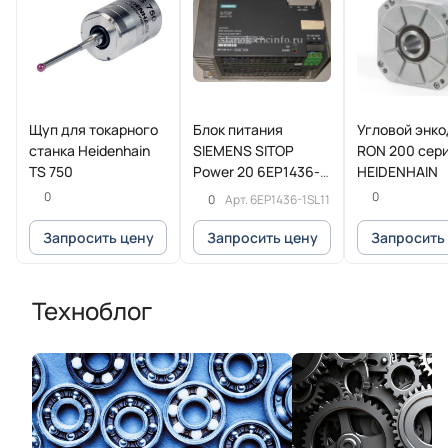
Щуп для токарного
Блок питания
Угловой энк
станка Heidenhain
SIEMENS SITOP
RON 200 сер
TS 750
Power 20 6EP1436-
HEIDENHAIN
1SL11
0
0
0
Арт.
6EP1436-1SL11
Запросить цену
Запросить цену
Запросить
Техноблог